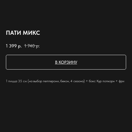
ПАТИ МИКС
1 399
р.
1 740
р.
В КОРЗИНУ
1 пицца 35 см (на выбор пепперони, бекон, 4 сезона) + бокс Кур попкорн + фри