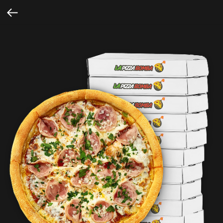
Verification: fd6d5a428271175c